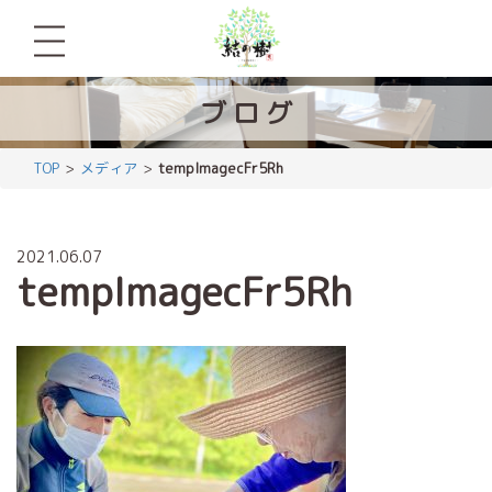
ブ
ロ
グ
TOP
メディア
tempImagecFr5Rh
2021.06.07
tempImagecFr5Rh