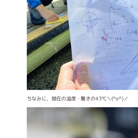
ちなみに、現在の温度…驚きの43℃＼(^o^)／