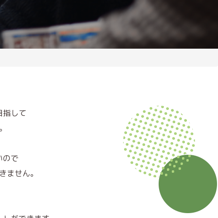
⽬指して
。
いので
きません。