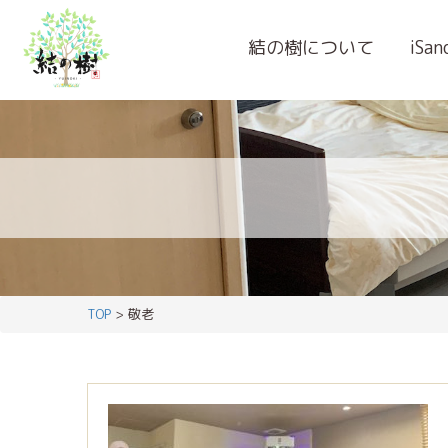
結の樹について
iSa
TOP
> 敬老