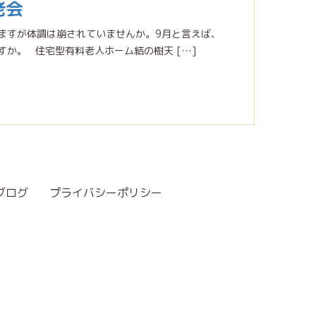
老会
ますが体調は崩されていませんか。9月と言えば、
か。 住宅型有料老人ホーム結の樹天 […]
ブログ
プライバシーポリシー