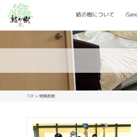
結の樹について
iSa
TOP
> 特殊詐欺