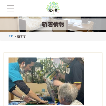
新着情報
TOP
> 種まき