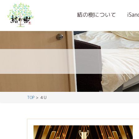
結の樹について
iSa
TOP
> ４U