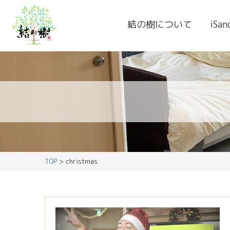
結の樹について
iSa
TOP
> christmas