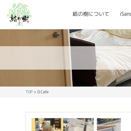
結の樹について
iSa
TOP
> D.Cafe