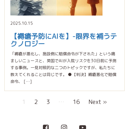
2025.10.15
【褥瘡予防にAIを】-限界を補うテ
クノロジー
「褥瘡が悪化し、施設側に賠償命令が下された」という痛
ましいニュースと、英国でAIが入院リスクを30日前に予測
する事例。一見対照的な二つのトピックですが、私たちに
教えてくれることは同じです。 ●【判決】褥瘡悪化で賠償
命令、 […]
1
2
3
…
16
Next »