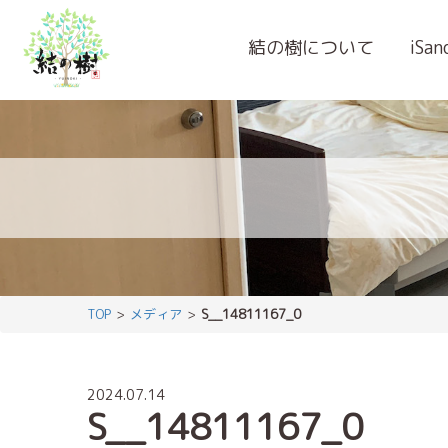
結の樹について
iSa
TOP
メディア
S__14811167_0
2024.07.14
S__14811167_0