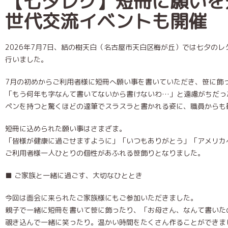
【七夕レク】短冊に願いを込
世代交流イベントも開催
2026年7月7日、結の樹天白（名古屋市天白区梅が丘）では七夕のレ
行いました。
7月の初めからご利用者様に短冊へ願い事を書いていただき、笹に飾
「もう何年も字なんて書いてないから書けないわ…」と遠慮がちだっ
ペンを持つと驚くほどの達筆でスラスラと書かれる姿に、職員からも
短冊に込められた願い事はさまざま。
「皆様が健康に過ごせますように」「いつもありがとう」「アメリカ
ご利用者様一人ひとりの個性があふれる笹飾りとなりました。
■ ご家族と一緒に過ごす、大切なひととき
今回は面会に来られたご家族様にもご参加いただきました。
親子で一緒に短冊を書いて笹に飾ったり、「お母さん、なんて書いた
覗き込んで一緒に笑ったり。温かい時間をたくさん作ることができま